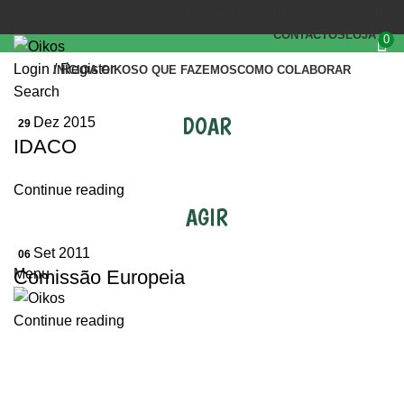
(+351) 218 823 630
OIKOS.SEC@OIKOS.PT
CONTACTOS
LOJA
0
Login / Register
INÍCIO
A OIKOS
O QUE FAZEMOS
COMO COLABORAR
Search
DOAR
Dez 2015
29
IDACO
Continue reading
AGIR
Set 2011
06
Comissão Europeia
Menu
Continue reading