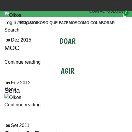
(+351) 218 823 630
OIKOS.SEC@OIKOS.PT
CONTACTOS
LOJA
0
Login / Register
INÍCIO
A OIKOS
O QUE FAZEMOS
COMO COLABORAR
Search
DOAR
Dez 2015
30
MOC
Continue reading
AGIR
Fev 2012
09
Serta
Menu
Continue reading
Set 2011
06