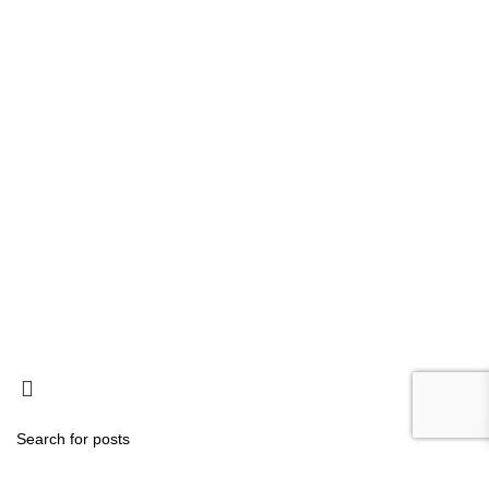
Escolas
Ligações
Consignação de IRS
Loja
Tornar-se Associado
Trabalhe Connosco
Política de Privacidade
Termos e Condições
Livro de reclamações
Política de Cookies
Contactos
Search