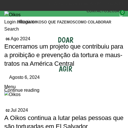
(+351) 218 823 630
OIKOS.SEC@OIKOS.PT
CONTACTOS
LOJA
0
Login / Register
INÍCIO
A OIKOS
O QUE FAZEMOS
COMO COLABORAR
Search
DOAR
Ago 2024
06
Encerramos um projeto que contribuiu para
a proibição e prevenção da tortura e maus-
tratos na América Central
AGIR
Agosto 6, 2024
Menu
Continue reading
Jul 2024
02
A Oikos continua a lutar pelas pessoas que
são torturadas em El Salvador