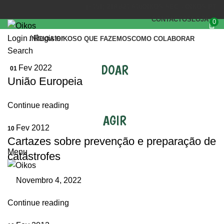
(+351) 218 823 630
OIKOS.SEC@OIKOS.PT
CONTACTOS
LOJA
0
Login / Register
INÍCIO
A OIKOS
O QUE FAZEMOS
COMO COLABORAR
Search
DOAR
Fev 2022
01
União Europeia
Continue reading
AGIR
Fev 2012
10
Cartazes sobre prevenção e preparação de
Menu
catástrofes
Novembro 4, 2022
Continue reading