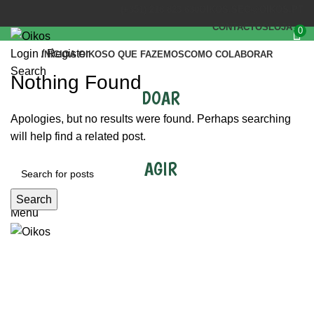
(+351) 218 823 630
OIKOS.SEC@OIKOS.PT
CONTACTOS
LOJA
0
Login / Register
INÍCIO
A OIKOS
O QUE FAZEMOS
COMO COLABORAR
Search
Nothing Found
DOAR
Apologies, but no results were found. Perhaps searching
will help find a related post.
AGIR
Search
Menu