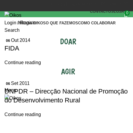
(+351) 218 823 630
OIKOS.SEC@OIKOS.PT
CONTACTOS
LOJA
0
Login / Register
INÍCIO
A OIKOS
O QUE FAZEMOS
COMO COLABORAR
Search
DOAR
Out 2014
06
FIDA
Continue reading
AGIR
Set 2011
06
DNPDR – Direcção Nacional de Promoção
Menu
do Desenvolvimento Rural
Continue reading