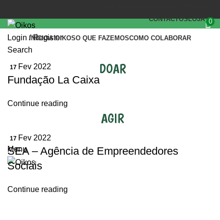
(+351) 218 823 630
OIKOS.SEC@OIKOS.PT
CONTACTOS
LOJA
0
Login / Register
INÍCIO
A OIKOS
O QUE FAZEMOS
COMO COLABORAR
Search
DOAR
Fev 2022
17
Fundação La Caixa
Continue reading
AGIR
Fev 2022
17
SEA – Agência de Empreendedores
Menu
Sociais
Continue reading