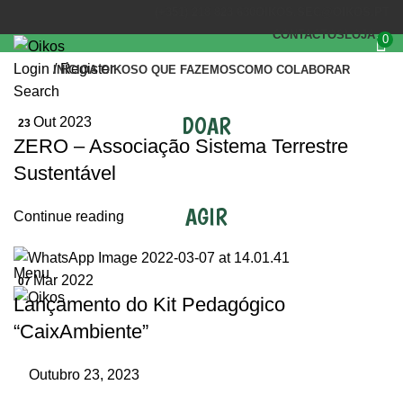
(+351) 218 823 630
OIKOS.SEC@OIKOS.PT
CONTACTOS
LOJA
0
Login / Register
INÍCIO
A OIKOS
O QUE FAZEMOS
COMO COLABORAR
Search
DOAR
Out 2023
23
ZERO – Associação Sistema Terrestre
Sustentável
AGIR
Continue reading
Menu
Mar 2022
07
Lançamento do Kit Pedagógico
“CaixAmbiente”
Outubro 23, 2023