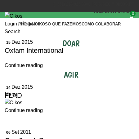
(+351) 218 823 630
OIKOS.SEC@OIKOS.PT
CONTACTOS
LOJA
0
Login / Register
INÍCIO
A OIKOS
O QUE FAZEMOS
COMO COLABORAR
Search
DOAR
Dez 2015
15
Oxfam International
Continue reading
AGIR
Dez 2015
14
FLAD
Menu
Continue reading
Set 2011
06