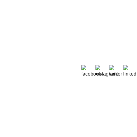
Sobre Nós
 Moreira de Rey, nº 37,
Quem Somos