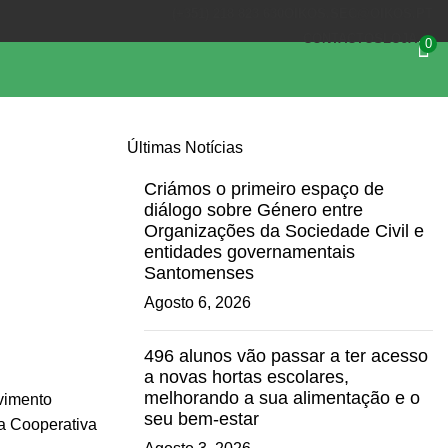
(+351) 218 823 630
OIKOS.SEC@OIKOS.PT
CONTACTOS
LOJA
0
Últimas Notícias
Criámos o primeiro espaço de
diálogo sobre Género entre
Organizações da Sociedade Civil e
entidades governamentais
Santomenses
Agosto 6, 2026
496 alunos vão passar a ter acesso
a novas hortas escolares,
melhorando a sua alimentação e o
vimento
seu bem-estar
a Cooperativa