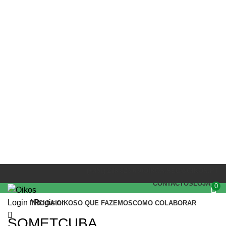
PARCEIROS
(+351) 218 823 630
OIKOS.SEC@OIKOS.PT
CONTACTOS
LOJA
0
Login / Register
INÍCIO
A OIKOS
O QUE FAZEMOS
COMO COLABORAR
SOMETCUBA