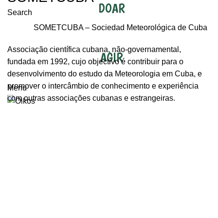
DOAR
Search
SOMETCUBA
– Sociedad Meteorológica de Cuba
Associação científica cubana, não-governamental,
AGIR
fundada em 1992, cujo objectivo é contribuir para o
desenvolvimento do estudo da Meteorologia em Cuba, e
promover o intercâmbio de conhecimento e experiência
Menu
com outras associações cubanas e estrangeiras.