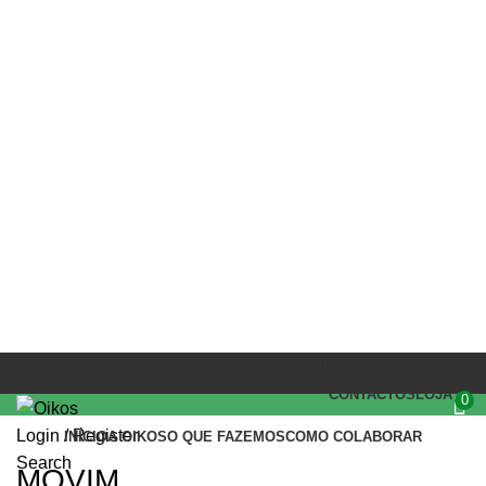
PARCEIROS
(+351) 218 823 630
OIKOS.SEC@OIKOS.PT
CONTACTOS
LOJA
0
Login / Register
INÍCIO
A OIKOS
O QUE FAZEMOS
COMO COLABORAR
Search
MOVIM