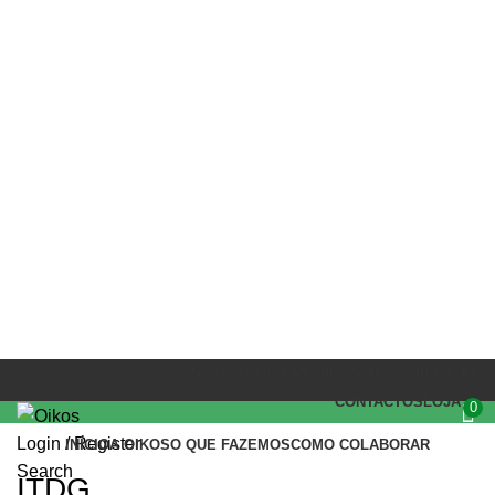
FINANCIADORES
(+351) 218 823 630
OIKOS.SEC@OIKOS.PT
CONTACTOS
LOJA
0
Login / Register
INÍCIO
A OIKOS
O QUE FAZEMOS
COMO COLABORAR
Search
ITDG