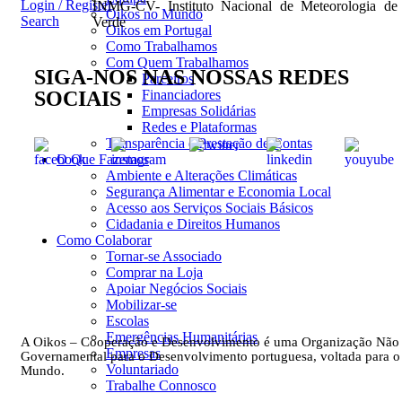
Login / Register
INMG-CV- Instituto Nacional de Meteorologia de
Oikos no Mundo
Search
Verde
Oikos em Portugal
Como Trabalhamos
Com Quem Trabalhamos
SIGA-NOS NAS NOSSAS REDES
Parceiros
SOCIAIS
Financiadores
Empresas Solidárias
Redes e Plataformas
Transparência e Prestação de Contas
O Que Fazemos
Ambiente e Alterações Climáticas
Segurança Alimentar e Economia Local
Acesso aos Serviços Sociais Básicos
Cidadania e Direitos Humanos
Como Colaborar
Tornar-se Associado
Comprar na Loja
Apoiar Negócios Sociais
Mobilizar-se
Escolas
Emergências Humanitárias
A Oikos – Cooperação e Desenvolvimento é uma Organização Não
Empresas
Governamental para o Desenvolvimento portuguesa, voltada para o
Voluntariado
Mundo.
Trabalhe Connosco