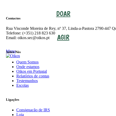
DOAR
Contactos
Rua Visconde Moreira de Rey, nº 37, Linda-a-Pastora 2790-447 Qu
Telefone: (+351) 218 823 630
AGIR
Email: oikos.sec@oikos.pt
Menu
Sobre Nós
Quem Somos
Onde estamos
Oikos em Portugal
Relatórios de contas
Testemunhos
Escolas
Ligações
Consignação de IRS
Loja