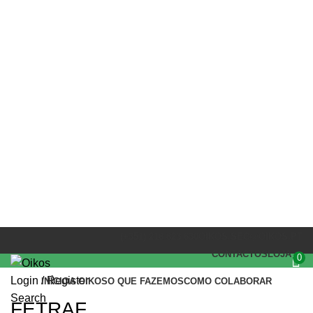
PARCEIROS
(+351) 218 823 630
OIKOS.SEC@OIKOS.PT
CONTACTOS
LOJA
0
Login / Register
INÍCIO
A OIKOS
O QUE FAZEMOS
COMO COLABORAR
Search
FETRAF