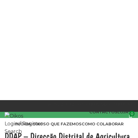
PARCEIROS
(+351) 218 823 630
OIKOS.SEC@OIKOS.PT
CONTACTOS
LOJA
0
Login / Register
INÍCIO
A OIKOS
O QUE FAZEMOS
COMO COLABORAR
Search
DDAP – Direcção Distrital de Agricultura