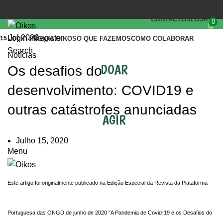
(+351) 218 823 630
OIKOS.SEC@OIKOS.PT
CONTACTOS
LOJA
0
Jul 2020
Login / Register
15
INÍCIO
A OIKOS
O QUE FAZEMOS
COMO COLABORAR
Search
Notícias
DOAR
Os desafios do
desenvolvimento: COVID19 e
outras catástrofes anunciadas
AGIR
Julho 15, 2020
Menu
Este artigo foi originalmente publicado na Edição Especial da Revista da Plataforma
Portuguesa das ONGD de junho de 2020 “A Pandemia de Covid-19 e os Desafios do