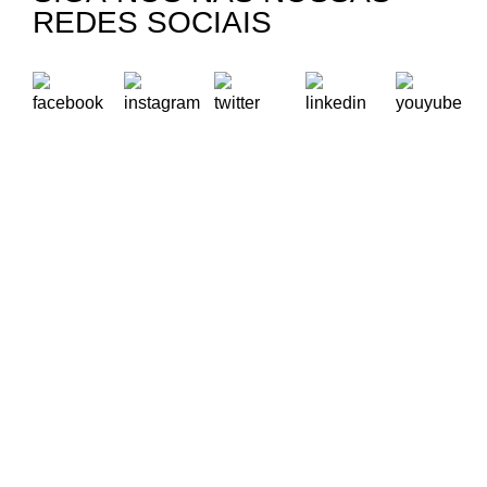
REDES SOCIAIS
A Oikos – Cooperação e Desenvolvimento é uma Organização
Não Governamental para o Desenvolvimento portuguesa,
voltada para o Mundo.
Contactos