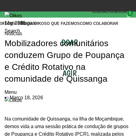
(+351) 218 823 630
OIKOS.SEC@OIKOS.PT
CONTACTOS
LOJA
0
Mar 2026
Login / Register
18
INÍCIO
A OIKOS
O QUE FAZEMOS
COMO COLABORAR
Search
Notícias
DOAR
Mobilizadores comunitários
conduzem Grupo de Poupança
e Crédito Rotativo na
AGIR
comunidade de Quissanga
Menu
Março 18, 2026
Na comunidade de Quissanga, na Ilha de Moçambique,
demos vida a uma sessão prática de condução de grupos
de Poupança e Crédito Rotativo (PCR), realizada pelos