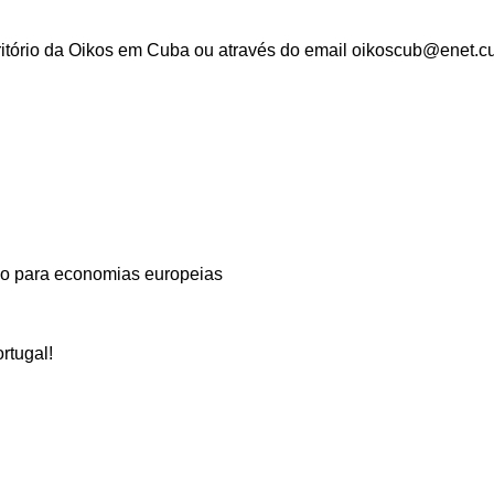
ritório da Oikos em Cuba ou através do email
oikoscub@enet.c
rdo para economias europeias
rtugal!