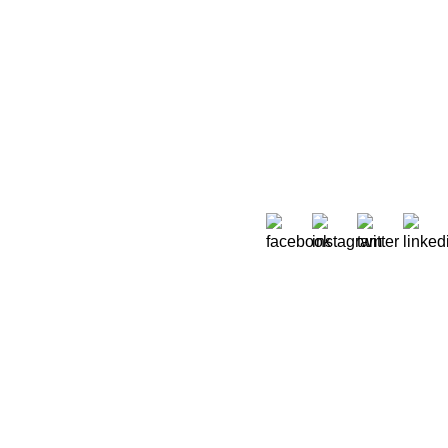
Sobre Nós
 Moreira de Rey, nº 37,
Quem Somos