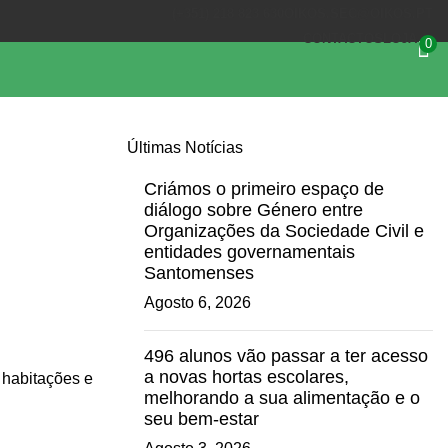
(+351) 218 823 630
OIKOS.SEC@OIKOS.PT
CONTACTOS
LOJA
0
Últimas Notícias
Criámos o primeiro espaço de
diálogo sobre Género entre
Organizações da Sociedade Civil e
entidades governamentais
Santomenses
Agosto 6, 2026
496 alunos vão passar a ter acesso
a novas hortas escolares,
 habitações e
melhorando a sua alimentação e o
seu bem-estar