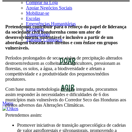
Comprar na Loja
Apoiar Negócios Sociais
Mobilizar-se
Escolas
Emergências Humanitárias
Pretendemos contribuir para o reforço do papel de liderança
Empresas
da sociedade civil hondurenha como um ator de
Voluntariado
desenvolvimento sustentável e inclusivo a partir de um
Trabalhe Connosco
abordagem baseada nos direitos e com ênfase em grupos
vulneráveis.
Períodos prolongados de seca e ciclos de precipitação alterados
DOAR
destroem/reduzem as colheitas dos agricultores, pressionam as
florestas, os solos, a água, a biodiversidade e afetam a
competitividade e a produtividade dos pequenos/médios
produtores.
AGIR
Com base numa metodologia de ação integrada, procuramos
assim responder às necessidades e dificuldades de 6 dos
municípios mais vulneráveis do Corredor Seco das Honduras aos
Menu
efeitos adversos das Alterações Climáticas.
Pretendemos assim:
Promover iniciativas de transição agroecológica de cadeias
de valor agroflorestais e silvopastorais, promovendo a