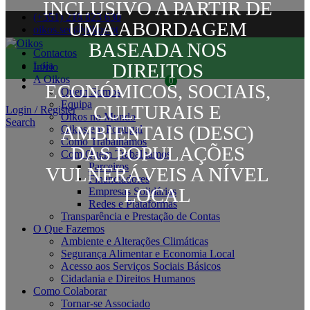
INCLUSIVO A PARTIR DE
(+351) 218 823 630
UMA ABORDAGEM
oikos.sec@oikos.pt
BASEADA NOS
Contactos
DIREITOS
Loja
Início
A Oikos
0
ECONÓMICOS, SOCIAIS,
Quem Somos
Equipa
CULTURAIS E
Login / Register
Oikos no Mundo
Search
AMBIENTAIS (DESC)
Oikos em Portugal
Como Trabalhamos
DAS POPULAÇÕES
Com Quem Trabalhamos
Parceiros
VULNERÁVEIS A NÍVEL
Financiadores
LOCAL
Empresas Solidárias
Redes e Plataformas
Transparência e Prestação de Contas
O Que Fazemos
Ambiente e Alterações Climáticas
Segurança Alimentar e Economia Local
Acesso aos Serviços Sociais Básicos
Cidadania e Direitos Humanos
Como Colaborar
Tornar-se Associado