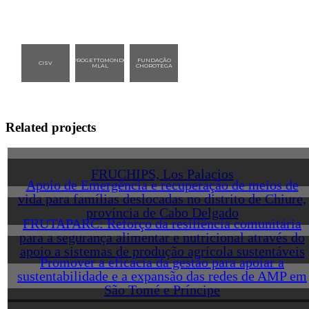
PROGETTOMONDO
FUNDAÇÃO
CISV
MLAL
CHOROTEGA
Related projects
FRUCHIPS, Los Palacios
Apoio de Emergência e recuperação de meios de
vida para famílias deslocadas no distrito de Chiure,
província de Cabo Delgado
FRUTAPARC: Reforço da resiliência comunitária
para a segurança alimentar e nutricional através do
apoio a sistemas de produção agrícola sustentáveis
Promover a eficácia da gestão para apoiar a
sustentabilidade e a expansão das redes de AMP em
São Tomé e Príncipe