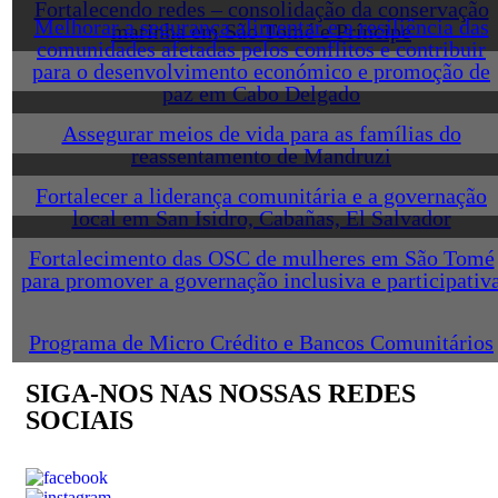
Fortalecendo redes – consolidação da conservação
Melhorar a segurança alimentar e a resiliência das
marinha em São Tomé e Príncipe
comunidades afetadas pelos conflitos e contribuir
para o desenvolvimento económico e promoção de
paz em Cabo Delgado
Assegurar meios de vida para as famílias do
reassentamento de Mandruzi
Fortalecer a liderança comunitária e a governação
local em San Isidro, Cabañas, El Salvador
Fortalecimento das OSC de mulheres em São Tomé
para promover a governação inclusiva e participativ
Programa de Micro Crédito e Bancos Comunitários
SIGA-NOS NAS NOSSAS REDES
SOCIAIS