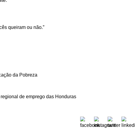
ite.
cês queiram ou não.”
icação da Pobreza
io regional de emprego das Honduras