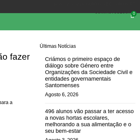
(+351) 218 823 630
OIKOS.SEC@OIKOS.PT
CONTACTOS
LOJA
0
Últimas Notícias
ão fazer
Criámos o primeiro espaço de
diálogo sobre Género entre
Organizações da Sociedade Civil e
entidades governamentais
Santomenses
Agosto 6, 2026
para a
496 alunos vão passar a ter acesso
a novas hortas escolares,
melhorando a sua alimentação e o
seu bem-estar