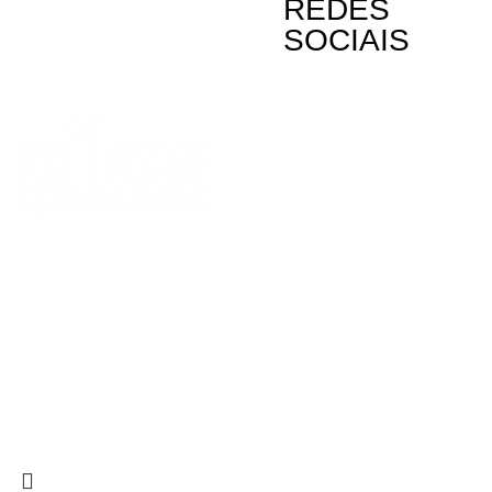
REDES
SOCIAIS
Contactos
Rua Visconde
Linda-a-Past
Telefone: (+3
A Oikos – Cooperação e Desenvolvimento é
Email: oikos
uma Organização Não Governamental para o
Desenvolvimento portuguesa, voltada para o
Mundo.