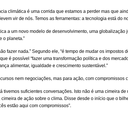
ência climática é uma corrida que estamos a perder mas que ai
devem vir de nós. Temos as ferramentas: a tecnologia está do n
tica a um novo modelo de desenvolvimento, uma globalização j
 o planeta.”
não fazer nada.” Segundo ele, “é tempo de mudar os impostos d
a que é possível “fazer uma transformação política e dos merca
nça alimentar, igualdade e crescimento sustentável.”
 discursos nem negociações, mas para ação, com compromissos 
á tivemos suficientes conversações. Isto não é uma cimeira de
cimeira de ação sobre o clima. Disse desde o início que o bilh
ocês estão aqui com compromissos”.