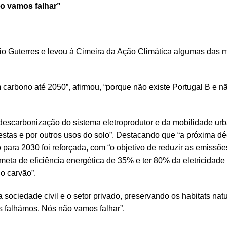
o vamos falhar”
io Guterres e levou à Cimeira da Ação Climática algumas das
carbono até 2050”, afirmou, “porque não existe Portugal B e nã
descarbonização do sistema eletroprodutor e da mobilidade urb
estas e por outros usos do solo”. Destacando que “a próxima d
 para 2030 foi reforçada, com “o objetivo de reduzir as emissõ
eta de eficiência energética de 35% e ter 80% da eletricidade
do carvão”.
a sociedade civil e o setor privado, preservando os habitats natu
s falhámos. Nós não vamos falhar”.