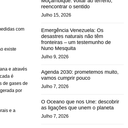
Moçambique: voltar ao terreno,
reencontrar o sentido
Julho 15, 2026
 medidas com
Emergência Venezuela: Os
desastres naturais não têm
fronteiras – um testemunho de
Nuno Mesquita
o existe
Julho 9, 2026
ana e através
Agenda 2030: prometemos muito,
écada é
vamos cumprir pouco
es de gases de
Julho 7, 2026
 gerada por
O Oceano que nos Une: descobrir
as ligações que unem o planeta
rais e a
Julho 7, 2026