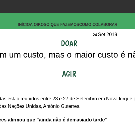
INÍCIO
A OIKOS
O QUE FAZEMOS
COMO COLABORAR
Set 2019
24
DOAR
em um custo, mas o maior custo é n
AGIR
as estão reunidos entre 23 e 27 de Setembro em Nova Iorque 
 das Nações Unidas, António Guterres.
rres afirmou que “ainda não é demasiado tarde”