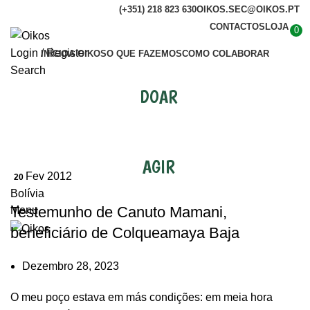
(+351) 218 823 630
OIKOS.SEC@OIKOS.PT
CONTACTOS
LOJA
0
Login / Register
INÍCIO
A OIKOS
O QUE FAZEMOS
COMO COLABORAR
Search
DOAR
Testemunhos
AGIR
Fev 2012
20
Bolívia
Testemunho de Canuto Mamani,
Menu
beneficiário de Colqueamaya Baja
Dezembro 28, 2023
O meu poço estava em más condições: em meia hora