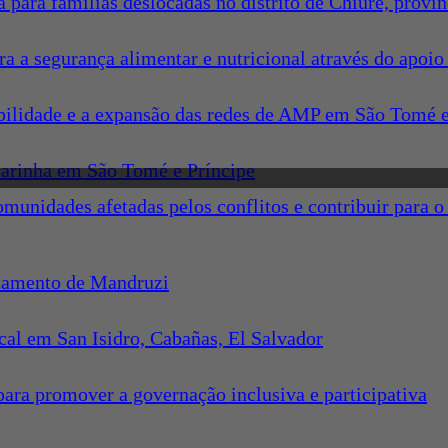
 para famílias deslocadas no distrito de Chiure, proví
a segurança alimentar e nutricional através do apoio 
tabilidade e a expansão das redes de AMP em São Tomé e
marinha em São Tomé e Príncipe
 comunidades afetadas pelos conflitos e contribuir par
ntamento de Mandruzi
ocal em San Isidro, Cabañas, El Salvador
ra promover a governação inclusiva e participativa