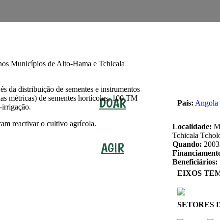
 nos
Municípios de Alto-Hama e Tchicala
s da distribuição de sementes e instrumentos
adas métricas) de sementes hortícolas, 100 TM
DOAR
País:
Angola
-irrigação.
m reactivar o cultivo agrícola.
Localidade:
Mu
Tchicala Tchol
AGIR
Quando:
2003
Financiament
Beneficiários:
EIXOS TE
SETORES 