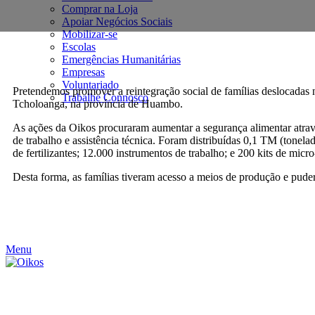
Comprar na Loja
Apoiar Negócios Sociais
Mobilizar-se
Escolas
Emergências Humanitárias
Empresas
Voluntariado
Pretendemos promover a reintegração social de famílias deslocadas
Trabalhe Connosco
Tcholoanga, na província de Huambo
.
As ações da Oikos procuraram aumentar a segurança alimentar atravé
de trabalho e assistência técnica. Foram distribuídas 0,1 TM (tonel
de fertilizantes; 12.000 instrumentos de trabalho; e 200 kits de micro
Desta forma, as famílias tiveram acesso a meios de produção e pudera
Menu