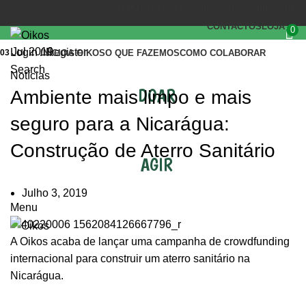
(+351) 218 823 630
OIKOS.SEC@OIKOS.PT
CONTACTOS
LOJA
0
Jul 2019
Login / Register
03
INÍCIO
A OIKOS
O QUE FAZEMOS
COMO COLABORAR
Search
Notícias
DOAR
Ambiente mais limpo e mais
seguro para a Nicarágua:
Construção de Aterro Sanitário
AGIR
Julho 3, 2019
Menu
A Oikos acaba de lançar uma campanha de crowdfunding
internacional para construir um aterro sanitário na
Nicarágua.