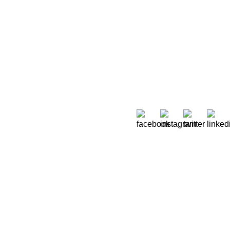
Sobre Nós
 Moreira de Rey, nº 37,
Quem Somos