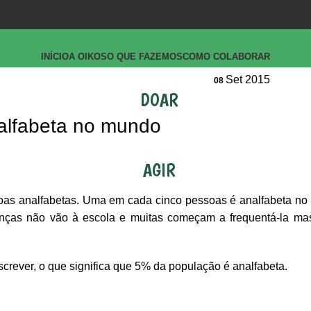
INÍCIO
A OIKOS
O QUE FAZEMOS
COMO COLABORAR
Set 2015
08
DOAR
alfabeta no mundo
AGIR
s analfabetas. Uma em cada cinco pessoas é analfabeta no
ianças não vão à escola e muitas começam a frequentá-la m
crever, o que significa que 5% da população é analfabeta.