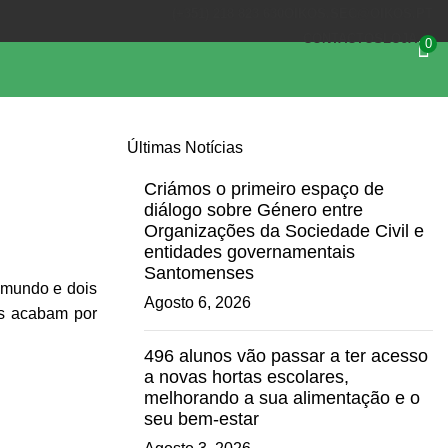
(+351) 218 823 630
OIKOS.SEC@OIKOS.PT
CONTACTOS
LOJA
0
Últimas Notícias
Criámos o primeiro espaço de
diálogo sobre Género entre
Organizações da Sociedade Civil e
entidades governamentais
Santomenses
 mundo e dois
Agosto 6, 2026
as acabam por
496 alunos vão passar a ter acesso
a novas hortas escolares,
melhorando a sua alimentação e o
seu bem-estar