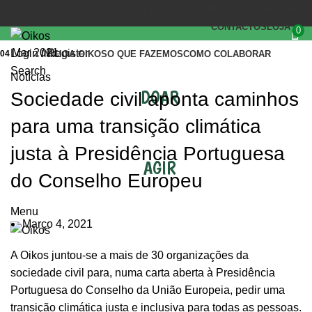
(+351) 218 823 630
OIKOS.SEC@OIKOS.PT
CONTACTOS
LOJA
0
Mar 2021
Login / Register
04
INÍCIO
A OIKOS
O QUE FAZEMOS
COMO COLABORAR
Search
Notícias
DOAR
Sociedade civil aponta caminhos
para uma transição climática
justa à Presidência Portuguesa
AGIR
do Conselho Europeu
Menu
Março 4, 2021
A Oikos juntou-se a mais de 30 organizações da
sociedade civil para, numa
carta aberta à Presidência
Portuguesa do Conselho da União Europeia
, pedir uma
transição climática justa e inclusiva para todas as pessoas.