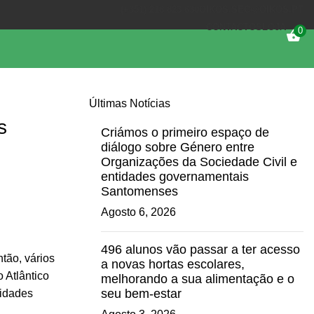
(+351) 218 823 630
OIKOS.SEC@OIKOS.PT
CONTACTOS
LOJA
0
Últimas Notícias
s
Criámos o primeiro espaço de
diálogo sobre Género entre
Organizações da Sociedade Civil e
entidades governamentais
Santomenses
Agosto 6, 2026
496 alunos vão passar a ter acesso
tão, vários
a novas hortas escolares,
 Atlântico
melhorando a sua alimentação e o
seu bem-estar
nidades