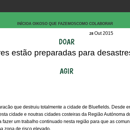
INÍCIO
A OIKOS
O QUE FAZEMOS
COMO COLABORAR
Out 2015
28
DOAR
es estão preparadas para desastre
AGIR
uracão que destruiu totalmente a cidade de Bluefields. Desde en
sta cidade e noutras cidades costeiras da Região Autónoma do
a fazer um trabalho continuado nesta região para que as comu
a zona de risco elevado.