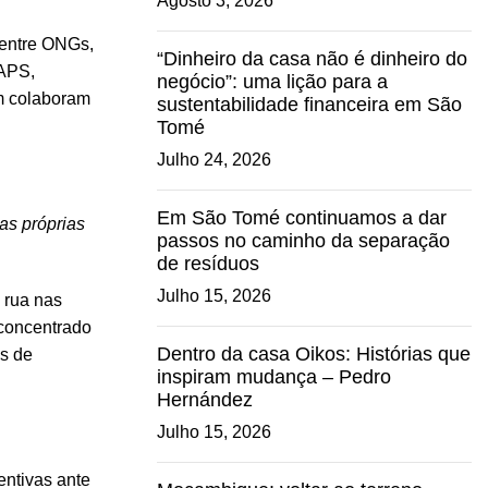
Agosto 3, 2026
 entre ONGs,
“Dinheiro da casa não é dinheiro do
 APS,
negócio”: uma lição para a
m colaboram
sustentabilidade financeira em São
Tomé
Julho 24, 2026
Em São Tomé continuamos a dar
as próprias
passos no caminho da separação
de resíduos
Julho 15, 2026
 rua nas
 concentrado
Dentro da casa Oikos: Histórias que
os de
inspiram mudança – Pedro
Hernández
Julho 15, 2026
entivas ante