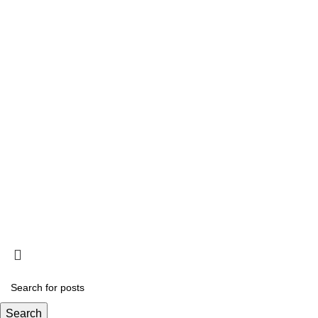
Contactos
A Oikos – Cooperação e Desenvolvimento é
Rua Visconde
uma Organização Não Governamental para o
Linda-a-Past
Desenvolvimento portuguesa, voltada para o
Mundo.
Telefone: (+3
Email: oikos
Search