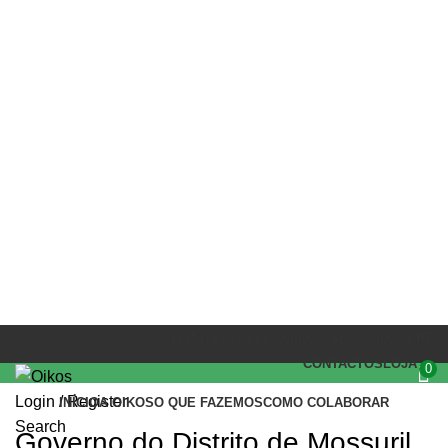
PARCEIROS
(+351) 218 823 630
OIKOS.SEC@OIKOS.PT
CONTACTOS
LOJA
0
Login / Register
INÍCIO
A OIKOS
O QUE FAZEMOS
COMO COLABORAR
Search
Governo do Distrito de Mossuril