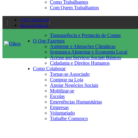
Como Trabalhamos
Com Quem Trabalhamos
(+351) 218 823 630
oikos.sec@oikos.pt
Transparência e Prestação de Contas
O Que Fazemos
Ambiente e Alterações Climáticas
Segurança Alimentar e Economia Local
Acesso aos Serviços Sociais Básicos
Cidadania e Direitos Humanos
Como Colaborar
Tornar-se Associado
Comprar na Loja
Apoiar Negócios Sociais
Mobilizar-se
Escolas
Emergências Humanitárias
Empresas
Voluntariado
Trabalhe Connosco
MULTIGEOGRÁFICOS