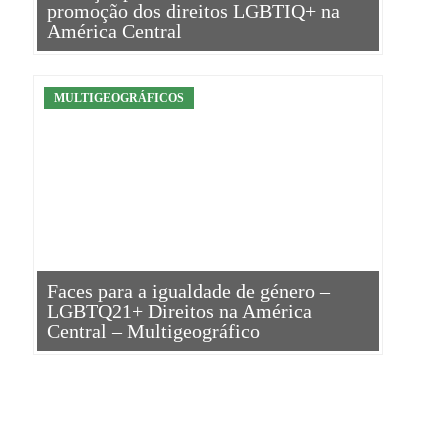
promoção dos direitos LGBTIQ+ na
América Central
MULTIGEOGRÁFICOS
Faces para a igualdade de género –
LGBTQ21+ Direitos na América
Central – Multigeográfico