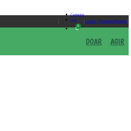
Contactos
Loja
Login / Register
Search
0
DOAR
AGIR